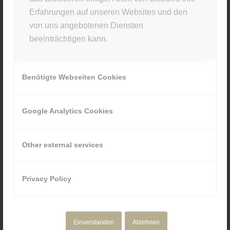
Erfahrungen auf unseren Websites und den
STUDIO INFO
von uns angebotenen Diensten
beeinträchtigen kann.
Materia Viva
Kellerstr. 43 · 81667 München
Benötigte Webseiten Cookies
089 80929880
Google Analytics Cookies
Other external services
NAVIGATION
Motion Design
Privacy Policy
Corporate Media
Portfolio
Über uns
Einverstanden
Ablehnen