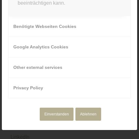
beeinträchtigen kann.
089 80929880
Benötigte Webseiten Cookies
Google Analytics Cookies
NAVIGATION
Motion Design
Other external services
Corporate Media
Portfolio
Über uns
Privacy Policy
Einverstanden
Ablehnen
SOCIAL & RECHTLICHES
LinkedIn