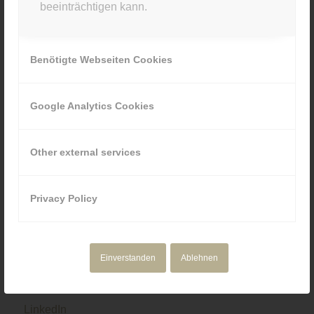
beeinträchtigen kann.
089 80929880
Benötigte Webseiten Cookies
Google Analytics Cookies
NAVIGATION
Motion Design
Other external services
Corporate Media
Portfolio
Über uns
Privacy Policy
Einverstanden
Ablehnen
SOCIAL & RECHTLICHES
LinkedIn