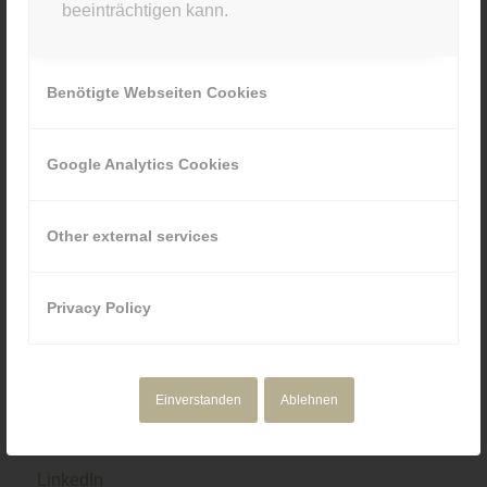
beeinträchtigen kann.
089 80929880
Benötigte Webseiten Cookies
Google Analytics Cookies
NAVIGATION
Motion Design
Other external services
Corporate Media
Portfolio
Über uns
Privacy Policy
Einverstanden
Ablehnen
SOCIAL & RECHTLICHES
LinkedIn