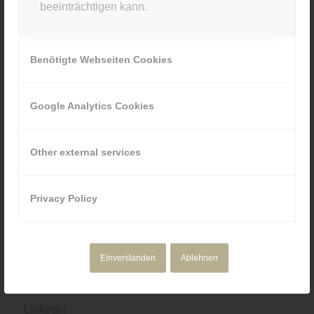
beeinträchtigen kann.
089 80929880
Benötigte Webseiten Cookies
Google Analytics Cookies
NAVIGATION
Motion Design
Other external services
Corporate Media
Portfolio
Über uns
Privacy Policy
Einverstanden
Ablehnen
SOCIAL & RECHTLICHES
LinkedIn