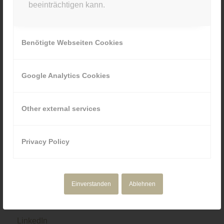
beeinträchtigen kann.
089 80929880
Benötigte Webseiten Cookies
Google Analytics Cookies
NAVIGATION
Motion Design
Other external services
Corporate Media
Portfolio
Über uns
Privacy Policy
Einverstanden
Ablehnen
SOCIAL & RECHTLICHES
LinkedIn