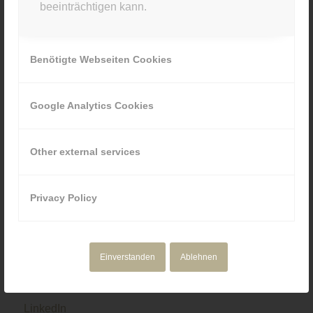
beeinträchtigen kann.
089 80929880
Benötigte Webseiten Cookies
Google Analytics Cookies
NAVIGATION
Motion Design
Other external services
Corporate Media
Portfolio
Über uns
Privacy Policy
Einverstanden
Ablehnen
SOCIAL & RECHTLICHES
LinkedIn