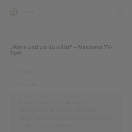
1
2
Please set a mobile device fallback image for this
„Wann und wo du willst“ – Maxdome TV-
Spot
video in your wordpress backend
Kunde
Aufgabe
Konzeption und Realisierung eines
animierten Spots, der die Vorzüge des
neuen Maxdome-Angebots in Östereuch und
Deutschland unterstreicht.