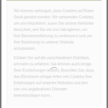
Character Design mit Moho
Wir können verlangen, dass Cookies auf Ihrem
Gerät gesetzt werden. Wir verwenden Cookies,
um uns mitzuteilen, wann Sie unsere Websites
besuchen, wie Sie mit uns interagieren, um
Ihre Benutzererfahrung zu verbessern und um
Ihre Beziehung zu unserer Website
anzupassen.
Klicken Sie auf die verschiedenen Rubriken,
um mehr zu erfahren. Sie können auch einige
Ihrer Einstellungen ändern. Beachten Sie, dass
das Blockieren einiger Arten von Cookies Ihre
Erfahrungen auf unseren Websites und den
von uns angebotenen Diensten
Unternehmenswerte Datev
beeinträchtigen kann.