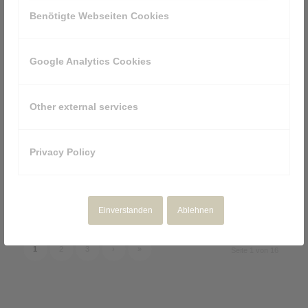
Benötigte Webseiten Cookies
Google Analytics Cookies
Other external services
Privacy Policy
VFX für MinusL
Einverstanden
Ablehnen
1
2
3
›
»
Seite 1 von 16