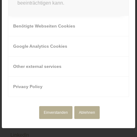
beeinträchtigen kann.
089 80929880
Benötigte Webseiten Cookies
Google Analytics Cookies
NAVIGATION
Motion Design
Other external services
Corporate Media
Portfolio
Über uns
Privacy Policy
Einverstanden
Ablehnen
SOCIAL & RECHTLICHES
LinkedIn