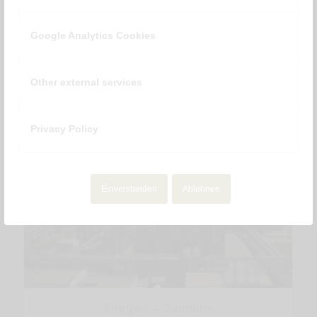
Google Analytics Cookies
Sky Media Keynote 2020
Other external services
Privacy Policy
Einverstanden
Ablehnen
Sinopec – Siemens