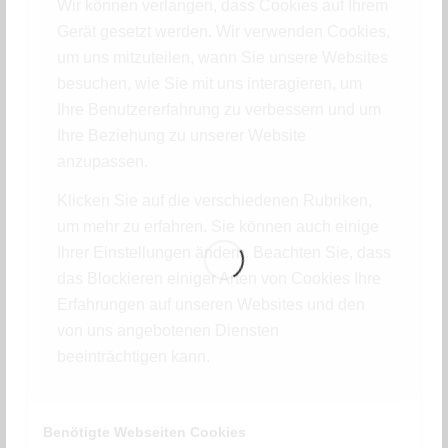
Wir können verlangen, dass Cookies auf Ihrem
Gerät gesetzt werden. Wir verwenden Cookies,
um uns mitzuteilen, wann Sie unsere Websites
besuchen, wie Sie mit uns interagieren, um
Ihre Benutzererfahrung zu verbessern und um
Ihre Beziehung zu unserer Website
anzupassen.
VFX für Sky Media Screenforce
Klicken Sie auf die verschiedenen Rubriken,
um mehr zu erfahren. Sie können auch einige
Ihrer Einstellungen ändern. Beachten Sie, dass
das Blockieren einiger Arten von Cookies Ihre
Erfahrungen auf unseren Websites und den
von uns angebotenen Diensten
beeinträchtigen kann.
Benötigte Webseiten Cookies