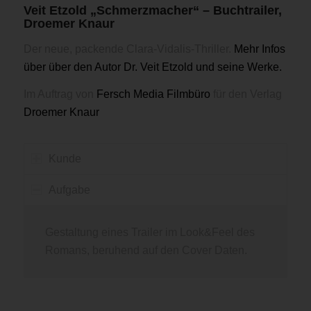
Veit Etzold „Schmerzmacher“ – Buchtrailer,
Droemer Knaur
Der neue, packende Clara-Vidalis-Thriller.
Mehr Infos
über über den Autor Dr. Veit Etzold und seine Werke.
Im Auftrag von
Fersch Media Filmbüro
für den Verlag
Droemer Knaur
Kunde
Aufgabe
Gestaltung eines Trailer im Look&Feel des
Romans, beruhend auf den Cover Daten.