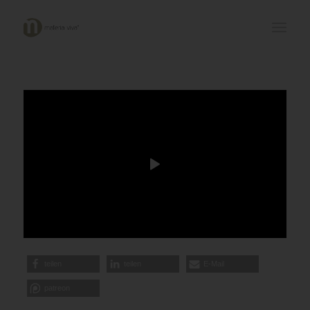
teilen
teilen
E-Mail
patreon