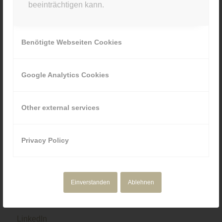
beeinträchtigen kann.
089 80929880
Benötigte Webseiten Cookies
Google Analytics Cookies
NAVIGATION
Motion Design
Other external services
Corporate Media
Portfolio
Über uns
Privacy Policy
Einverstanden
Ablehnen
SOCIAL & RECHTLICHES
LinkedIn