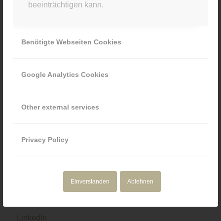
beeinträchtigen kann.
089 80929880
Benötigte Webseiten Cookies
Google Analytics Cookies
NAVIGATION
Motion Design
Other external services
Corporate Media
Portfolio
Über uns
Privacy Policy
Einverstanden
Ablehnen
SOCIAL & RECHTLICHES
LinkedIn