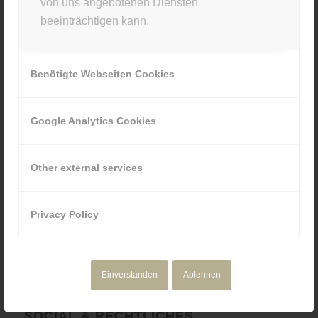
von uns angebotenen Diensten
Kellerstr. 43 · 81667 München
beeinträchtigen kann.
089 80929880
Benötigte Webseiten Cookies
Google Analytics Cookies
NAVIGATION
Motion Design
Other external services
Corporate Media
Portfolio
Privacy Policy
Über uns
Einverstanden
Ablehnen
SOCIAL & RECHTLICHES