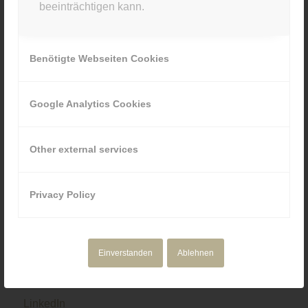
beeinträchtigen kann.
089 80929880
Benötigte Webseiten Cookies
Google Analytics Cookies
NAVIGATION
Motion Design
Other external services
Corporate Media
Portfolio
Über uns
Privacy Policy
Einverstanden
Ablehnen
SOCIAL & RECHTLICHES
LinkedIn