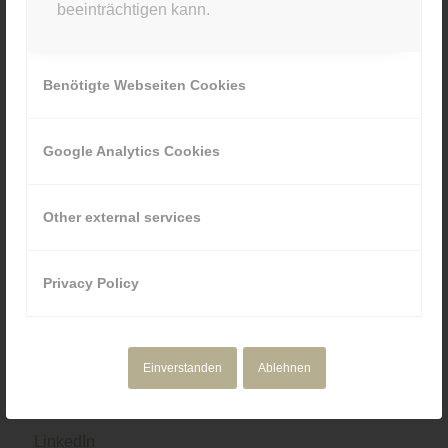
beeinträchtigen kann.
089 80929880
Benötigte Webseiten Cookies
Google Analytics Cookies
NAVIGATION
Motion Design
Other external services
Corporate Media
Portfolio
Über uns
Privacy Policy
Einverstanden
Ablehnen
SOCIAL & RECHTLICHES
LinkedIn