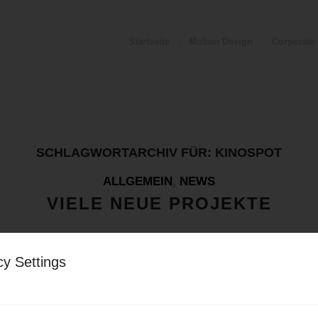
Startseite
Motion Design
Corporate
SCHLAGWORTARCHIV FÜR:
KINOSPOT
ALLGEMEIN
,
NEWS
VIELE NEUE PROJEKTE
cy Settings