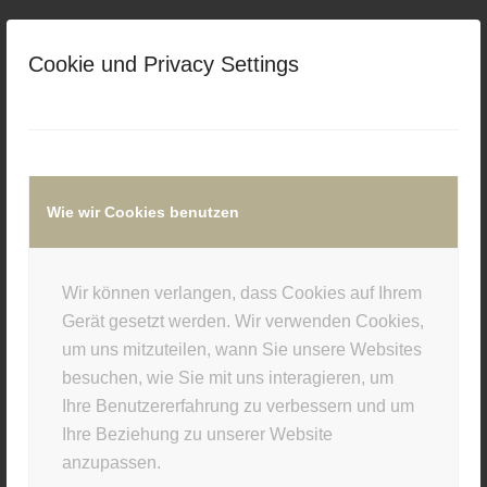
Cookie und Privacy Settings
/
/
19. OKTOBER 2015
0 KOMMENTARE
VON
SUPERUSER
Eintrag teilen
Wie wir Cookies benutzen
Wir können verlangen, dass Cookies auf Ihrem
Gerät gesetzt werden. Wir verwenden Cookies,
um uns mitzuteilen, wann Sie unsere Websites
0
besuchen, wie Sie mit uns interagieren, um
Ihre Benutzererfahrung zu verbessern und um
KOMMENTARE
Ihre Beziehung zu unserer Website
Hinterlasse einen Kommentar
anzupassen.