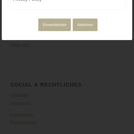
NAVIGATION
Motion Design
Einverstanden
Ablehnen
Corporate Media
Portfolio
Über uns
SOCIAL & RECHTLICHES
LinkedIn
Instagram
Impressum
Datenschutz