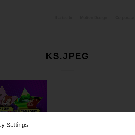
Startseite
Motion Design
Corporate
KS.JPEG
cy Settings