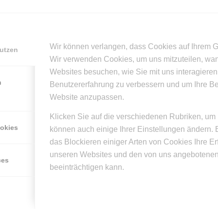
/
/
TOBER 2015
0 KOMMENTARE
VON
SUPERUSER
Wir können verlangen, dass Cookies auf Ihrem G
nutzen
Wir verwenden Cookies, um uns mitzuteilen, wa
Eintrag teilen
Websites besuchen, wie Sie mit uns interagieren
n
Benutzererfahrung zu verbessern und um Ihre B
Website anzupassen.
Klicken Sie auf die verschiedenen Rubriken, um 
ookies
können auch einige Ihrer Einstellungen ändern. 
das Blockieren einiger Arten von Cookies Ihre E
0
unseren Websites und den von uns angebotenen
ces
beeinträchtigen kann.
KOMMENTARE
n Kommentar
n?
mmentar!