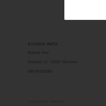
Du musst
angemeldet
se
STUDIO INFO
Materia Viva
Kellerstr. 43 · 81667 München
089 80929880
© Copyright 2026 - Materia Viva