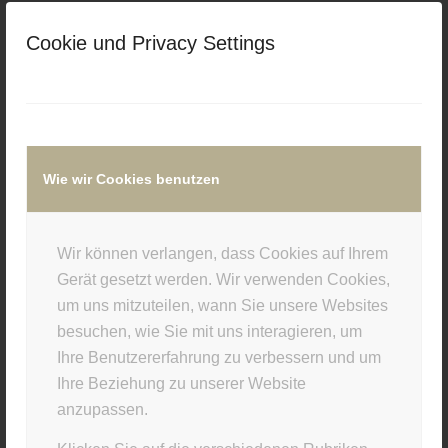
/
/
15. OKTOBER 2015
0 KOMMENTARE
VON
Cookie und Privacy Settings
SUPERUSER
Eintrag teilen
Wie wir Cookies benutzen
Wir können verlangen, dass Cookies auf Ihrem
Gerät gesetzt werden. Wir verwenden Cookies,
0
um uns mitzuteilen, wann Sie unsere Websites
besuchen, wie Sie mit uns interagieren, um
KOMMENTARE
Ihre Benutzererfahrung zu verbessern und um
Hinterlasse einen Kommentar
Ihre Beziehung zu unserer Website
anzupassen.
An der Diskussion beteiligen?
Hinterlasse uns deinen Kommentar!