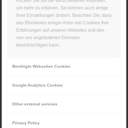
Klicken Sie auf die verschiedenen Rubriken,
um mehr zu erfahren. Sie können auch einige
Du musst
angemeldet
sein, um einen Kommentar
Ihrer Einstellungen ändern. Beachten Sie, dass
abzugeben.
das Blockieren einiger Arten von Cookies Ihre
Erfahrungen auf unseren Websites und den
von uns angebotenen Diensten
beeinträchtigen kann.
STUDIO INFO
Benötigte Webseiten Cookies
Materia Viva
Kellerstr. 43 · 81667 München
Google Analytics Cookies
089 80929880
Other external services
Privacy Policy