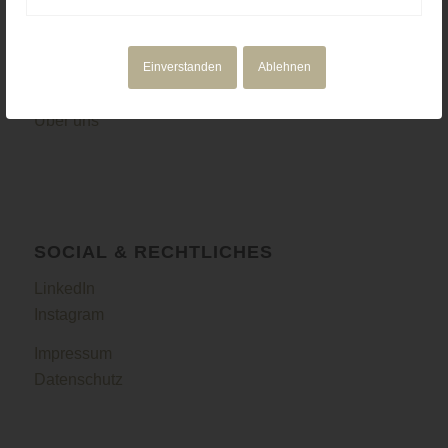
NAVIGATION
Motion Design
Einverstanden
Ablehnen
Corporate Media
Portfolio
Über uns
SOCIAL & RECHTLICHES
LinkedIn
Instagram
Impressum
Datenschutz