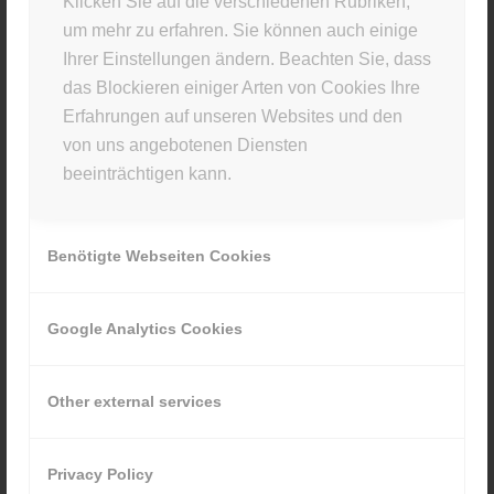
Klicken Sie auf die verschiedenen Rubriken,
um mehr zu erfahren. Sie können auch einige
Du musst
angemeldet
sein, um einen Kommentar
Ihrer Einstellungen ändern. Beachten Sie, dass
abzugeben.
das Blockieren einiger Arten von Cookies Ihre
Erfahrungen auf unseren Websites und den
von uns angebotenen Diensten
beeinträchtigen kann.
STUDIO INFO
Benötigte Webseiten Cookies
Materia Viva
Kellerstr. 43 · 81667 München
Google Analytics Cookies
089 80929880
Other external services
Privacy Policy