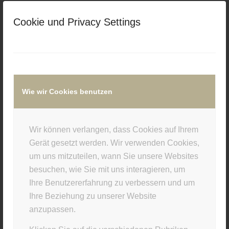
/
/
9. FEBRUAR 2016
0 KOMMENTARE
VON
Cookie und Privacy Settings
SUPERUSER
Eintrag teilen
Wie wir Cookies benutzen
Wir können verlangen, dass Cookies auf Ihrem
Gerät gesetzt werden. Wir verwenden Cookies,
0
um uns mitzuteilen, wann Sie unsere Websites
besuchen, wie Sie mit uns interagieren, um
KOMMENTARE
Ihre Benutzererfahrung zu verbessern und um
Hinterlasse einen Kommentar
Ihre Beziehung zu unserer Website
anzupassen.
An der Diskussion beteiligen?
Hinterlasse uns deinen Kommentar!