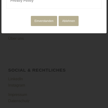
Privacy Policy
NAVIGATION
Motion Design
Einverstanden
Ablehnen
Corporate Media
Portfolio
Über uns
SOCIAL & RECHTLICHES
LinkedIn
Instagram
Impressum
Datenschutz