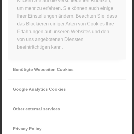
Klicken Sie auf die verschiedenen Rubriken,
um mehr zu erfahren. Sie können auch einige
Du musst
angemeldet
sein, um einen Kommentar
Ihrer Einstellungen ändern. Beachten Sie, dass
abzugeben.
das Blockieren einiger Arten von Cookies Ihre
Erfahrungen auf unseren Websites und den
von uns angebotenen Diensten
beeinträchtigen kann.
STUDIO INFO
Benötigte Webseiten Cookies
Materia Viva
Kellerstr. 43 · 81667 München
Google Analytics Cookies
089 80929880
Other external services
Privacy Policy