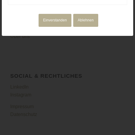
NAVIGATION
Motion Design
Einverstanden
Ablehnen
Corporate Media
Portfolio
Über uns
SOCIAL & RECHTLICHES
LinkedIn
Instagram
Impressum
Datenschutz