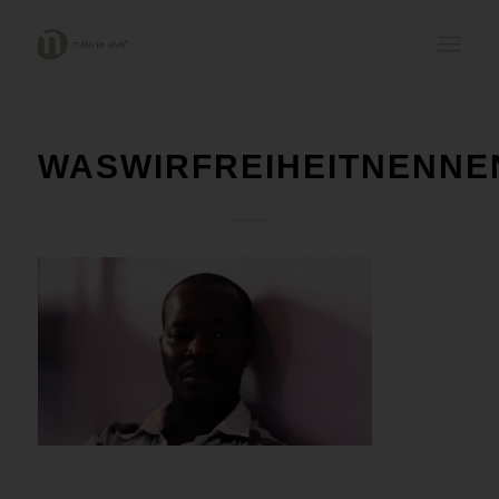
WASWIRFREIHEITNENNE