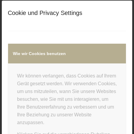
/
/
15. OKTOBER 2015
0 KOMMENTARE
VON
Cookie und Privacy Settings
SUPERUSER
Eintrag teilen
Wie wir Cookies benutzen
Wir können verlangen, dass Cookies auf Ihrem
Gerät gesetzt werden. Wir verwenden Cookies,
0
um uns mitzuteilen, wann Sie unsere Websites
besuchen, wie Sie mit uns interagieren, um
KOMMENTARE
Ihre Benutzererfahrung zu verbessern und um
Hinterlasse einen Kommentar
Ihre Beziehung zu unserer Website
anzupassen.
An der Diskussion beteiligen?
Hinterlasse uns deinen Kommentar!