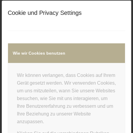
/
/
15. OKTOBER 2015
0 KOMMENTARE
VON
Cookie und Privacy Settings
SUPERUSER
Eintrag teilen
Wie wir Cookies benutzen
Wir können verlangen, dass Cookies auf Ihrem
Gerät gesetzt werden. Wir verwenden Cookies,
0
um uns mitzuteilen, wann Sie unsere Websites
besuchen, wie Sie mit uns interagieren, um
KOMMENTARE
Ihre Benutzererfahrung zu verbessern und um
Hinterlasse einen Kommentar
Ihre Beziehung zu unserer Website
anzupassen.
An der Diskussion beteiligen?
Hinterlasse uns deinen Kommentar!