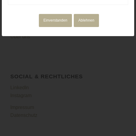
NAVIGATION
Motion Design
Einverstanden
Ablehnen
Corporate Media
Portfolio
Über uns
SOCIAL & RECHTLICHES
LinkedIn
Instagram
Impressum
Datenschutz