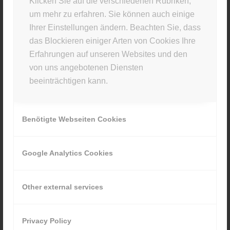
Klicken Sie auf die verschiedenen Rubriken,
um mehr zu erfahren. Sie können auch einige
Du musst
angemeldet
sein, um einen Kommentar
Ihrer Einstellungen ändern. Beachten Sie, dass
abzugeben.
das Blockieren einiger Arten von Cookies Ihre
Erfahrungen auf unseren Websites und den
von uns angebotenen Diensten
beeinträchtigen kann.
STUDIO INFO
Benötigte Webseiten Cookies
Materia Viva
Kellerstr. 43 · 81667 München
Google Analytics Cookies
089 80929880
Other external services
Privacy Policy