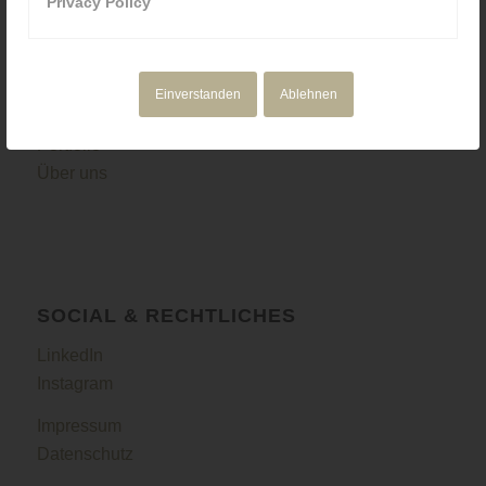
Privacy Policy
NAVIGATION
Motion Design
Einverstanden
Ablehnen
Corporate Media
Portfolio
Über uns
SOCIAL & RECHTLICHES
LinkedIn
Instagram
Impressum
Datenschutz