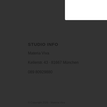
Du musst
angemeldet
se
STUDIO INFO
Materia Viva
Kellerstr. 43 · 81667 München
089 80929880
© Copyright 2026 - Materia Viva