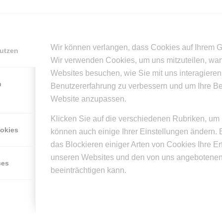
/
/
TOBER 2015
0 KOMMENTARE
VON
SUPERUSER
Wir können verlangen, dass Cookies auf Ihrem G
nutzen
Wir verwenden Cookies, um uns mitzuteilen, wa
Eintrag teilen
Websites besuchen, wie Sie mit uns interagieren
n
Benutzererfahrung zu verbessern und um Ihre B
Website anzupassen.
Klicken Sie auf die verschiedenen Rubriken, um 
ookies
können auch einige Ihrer Einstellungen ändern. 
das Blockieren einiger Arten von Cookies Ihre E
0
unseren Websites und den von uns angebotenen
ces
beeinträchtigen kann.
KOMMENTARE
n Kommentar
n?
mmentar!