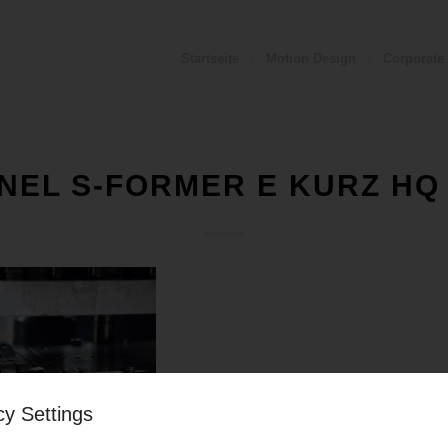
Startseite
Motion Design
Corporate
NEL S-FORMER E KURZ HQ
cy Settings