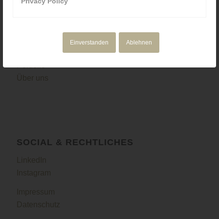
Privacy Policy
NAVIGATION
Motion Design
Einverstanden
Ablehnen
Corporate Media
Portfolio
Über uns
SOCIAL & RECHTLICHES
LinkedIn
Instagram
Impressum
Datenschutz