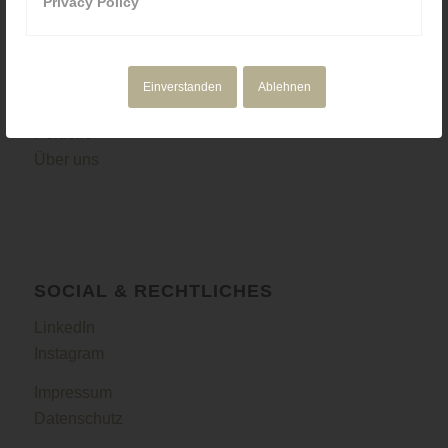
Privacy Policy
NAVIGATION
Motion Design
Einverstanden
Ablehnen
Corporate Media
Portfolio
Über uns
SOCIAL & RECHTLICHES
LinkedIn
Instagram
Impressum
Datenschutz