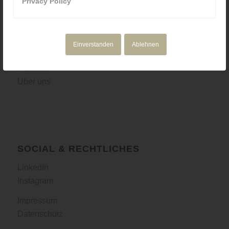
Privacy Policy
NAVIGATION
Motion Design
Einverstanden
Ablehnen
Corporate Media
Portfolio
Über uns
SOCIAL & RECHTLICHES
LinkedIn
Instagram
Impressum
Datenschutz