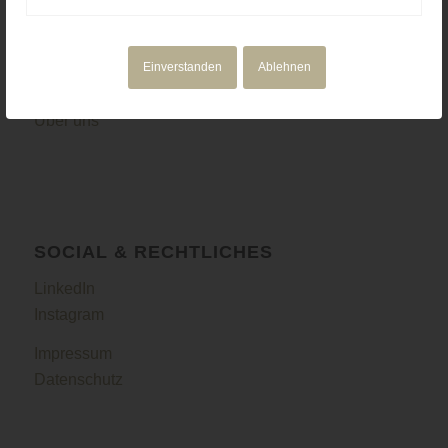
NAVIGATION
Motion Design
Einverstanden
Ablehnen
Corporate Media
Portfolio
Über uns
SOCIAL & RECHTLICHES
LinkedIn
Instagram
Impressum
Datenschutz