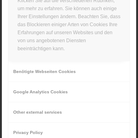
Klicken Sie auf die verschiedenen Rubriken,
um mehr zu erfahren. Sie können auch einige
Du musst
angemeldet
sein, um einen Kommentar
Ihrer Einstellungen ändern. Beachten Sie, dass
abzugeben.
das Blockieren einiger Arten von Cookies Ihre
Erfahrungen auf unseren Websites und den
von uns angebotenen Diensten
beeinträchtigen kann.
STUDIO INFO
Benötigte Webseiten Cookies
Materia Viva
Kellerstr. 43 · 81667 München
Google Analytics Cookies
089 80929880
Other external services
Privacy Policy