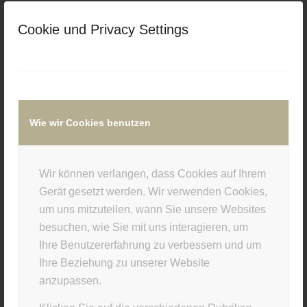
/
/
22. OKTOBER 2015
0 KOMMENTARE
VON
Cookie und Privacy Settings
SUPERUSER
Eintrag teilen
Wie wir Cookies benutzen
Wir können verlangen, dass Cookies auf Ihrem
Gerät gesetzt werden. Wir verwenden Cookies,
0
um uns mitzuteilen, wann Sie unsere Websites
besuchen, wie Sie mit uns interagieren, um
KOMMENTARE
Ihre Benutzererfahrung zu verbessern und um
Hinterlasse einen Kommentar
Ihre Beziehung zu unserer Website
anzupassen.
An der Diskussion beteiligen?
Hinterlasse uns deinen Kommentar!