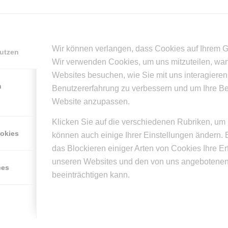
/
/
EMBER 2015
0 KOMMENTARE
VON
SUPERUSER
Wir können verlangen, dass Cookies auf Ihrem G
nutzen
Wir verwenden Cookies, um uns mitzuteilen, wa
Eintrag teilen
Websites besuchen, wie Sie mit uns interagieren
n
Benutzererfahrung zu verbessern und um Ihre B
Website anzupassen.
Klicken Sie auf die verschiedenen Rubriken, um 
ookies
können auch einige Ihrer Einstellungen ändern. 
das Blockieren einiger Arten von Cookies Ihre E
0
unseren Websites und den von uns angebotenen
ces
beeinträchtigen kann.
KOMMENTARE
n Kommentar
n?
mmentar!