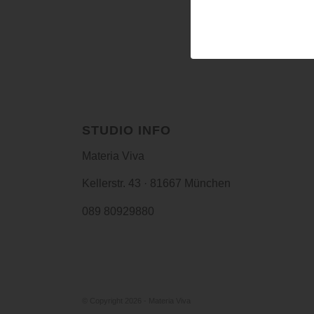
Du musst
angemeldet
se
STUDIO INFO
Materia Viva
Kellerstr. 43 · 81667 München
089 80929880
© Copyright 2026 - Materia Viva